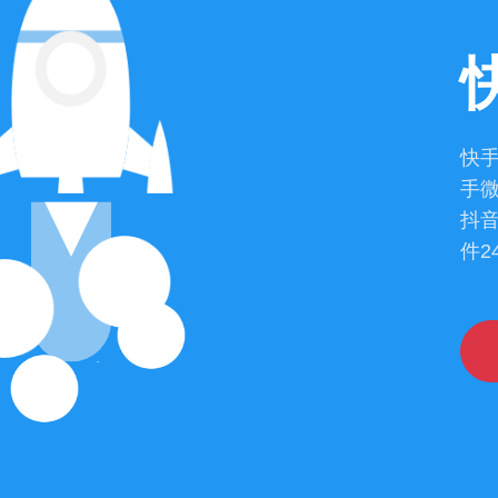
快
手微
抖音
件2