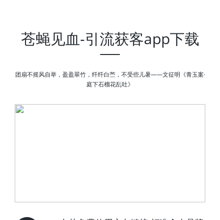
苍蝇见血-引流获客app下载
团扇不摇风自举，盈盈翠竹，纤纤白苎，不受些儿暑——文征明《青玉案·
庭下石榴花乱吐》