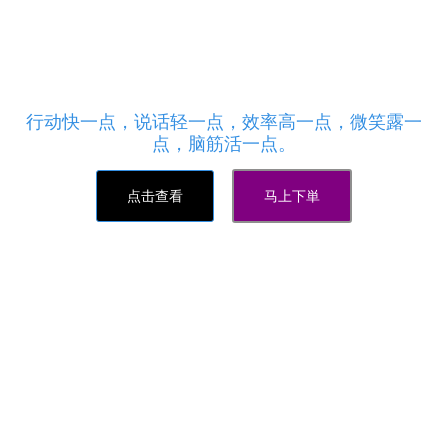
永久网,dy业务自助下单平台10个赞,1元涨1000活粉
快手网站
悟空资源网免费提供：永久0元免费秒赞_抖音刷赞平
台秒刷_抖音粉丝购买刷赞平台
行动快一点，说话轻一点，效率高一点，微笑露一
点，脑筋活一点。
点击查看
马上下単