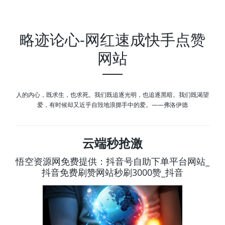
略迹论心-网红速成快手点赞
网站
人的内心，既求生，也求死。我们既追逐光明，也追逐黑暗。我们既渴望
爱，有时候却又近乎自毁地浪掷手中的爱。——弗洛伊德
云端秒抢激
悟空资源网免费提供：抖音号自助下单平台网站_
抖音免费刷赞网站秒刷3000赞_抖音