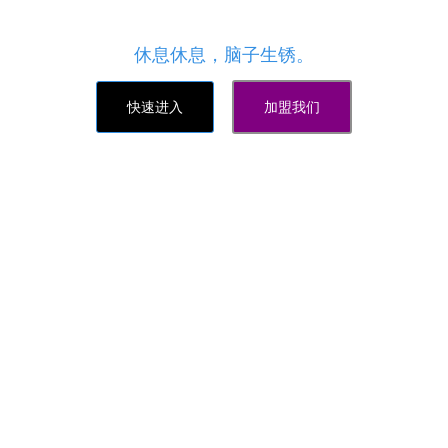
悟空资源网免费提供：抖音自助业务下单平台_抖音
播放自助下单注册链接_代刷抖音抖音业务
休息休息，脑子生锈。
快速进入
加盟我们