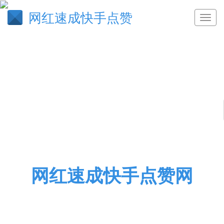
网红速成快手点赞
网红速成快手点赞网
刷快手粉丝,久久小号批发网,快手网站免费进入,彩虹
秒赞网,快手便宜粉丝网站,南荷业务_自助下单平台