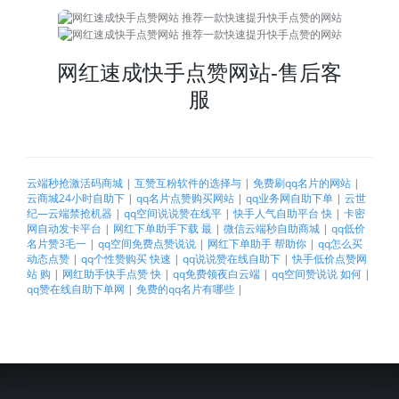
网红速成快手点赞网站-售后客
服
云端秒抢激活码商城
|
互赞互粉软件的选择与
|
免费刷qq名片的网站
|
云商城24小时自助下
|
qq名片点赞购买网站
|
qq业务网自助下单
|
云世
纪—云端禁抢机器
|
qq空间说说赞在线平
|
快手人气自助平台 快
|
卡密
网自动发卡平台
|
网红下单助手下载 最
|
微信云端秒自助商城
|
qq低价
名片赞3毛一
|
qq空间免费点赞说说
|
网红下单助手 帮助你
|
qq怎么买
动态点赞
|
qq个性赞购买 快速
|
qq说说赞在线自助下
|
快手低价点赞网
站 购
|
网红助手快手点赞 快
|
qq免费领夜白云端
|
qq空间赞说说 如何
|
qq赞在线自助下单网
|
免费的qq名片有哪些
|