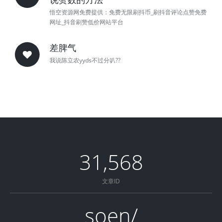
悟空资源网免费提供：免费无限刷抖币_刷抖音评论点赞免费
网址_抖音刷赞低价网站平台
差脾气
我说陈立农yyds不过分叭??
31,568
文章ID
soen/