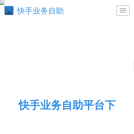
快手业务自助
快手业务自助平台下
网红助手快手点赞,qq刷空间访客,1233211qq名片赞
免费,ks自助下单业务平台,快手购买点赞网站,刷ks赞
24小时自助下单