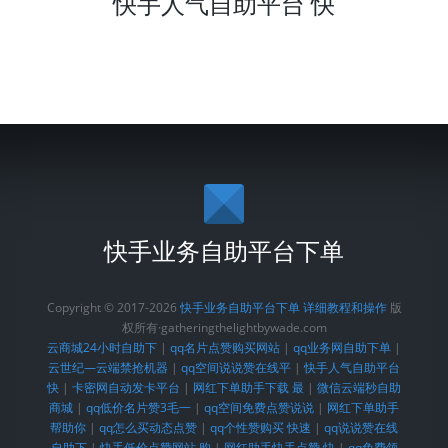
快手人气自助平台 快
快手业务自助平台下单
Copyright © 2017-2026
快手业务自助平台下单 详细教程和操作
版
权所有·gatheringthelightbywade.com
云商城24小时自助下
|
qq名片点赞购买网站
|
qq业务网自助下单
|
云世纪—云端禁抢机器
|
qq空间说说赞在线平
|
快手人气自助平台
快
|
卡密网自动发卡平台
|
网红下单助手下载 最
|
微信云端秒自助
商城
|
qq低价名片赞3毛一
|
qq空间免费点赞说说
|
网红下单助手
帮助你
|
qq怎么买动态点赞
|
qq个性赞购买 快速
|
qq说说赞在线
自助下
|
快手低价点赞网站 购
|
网红助手快手点赞 快
|
qq免费领