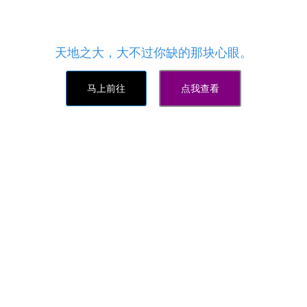
悟空资源网免费提供：抖音19块1000粉网站_抖音自
助刷赞网_抖音双击量在线刷免费网站
天地之大，大不过你缺的那块心眼。
马上前往
点我查看