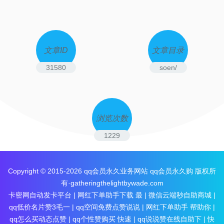
文章ID
文章目录
31580
soen/
浏览次数
1229
Copyright © 2015-2026
qq会员永久业务网站 qq会员永久购
版权所
有·gatheringthelightbywade.com
卡密网自动发卡平台
|
网红下单助手下载 最
|
微信云端秒自助商城
|
qq低价名片赞3毛一
|
qq空间免费点赞说说
|
网红下单助手 帮助你
|
qq怎么买动态点赞
|
qq个性赞购买 快速
|
qq说说赞在线自助下
|
快