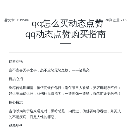
qq怎么买动态点赞
文章ID:
31586
浏览量:
715
qq动态点赞购买指南
群芳竞艳
喜不应喜无事之事，怒不应怒无怒之物。——诸葛亮
目挑心招
香粽传递世间情，依依问候伴你行；端午节日人欢畅，笑容翩翩乐不停；
好运满满福运旺，悲伤往后都清零；一路坦荡一路畅，祝你前途更敞亮！
抟心揖志
当你以为终于迎来曙光时，黑暗总是一闪而过，仿佛要将你吞噬，杀死人
的不是疾病，而是人性的罪恶。
成群结伙