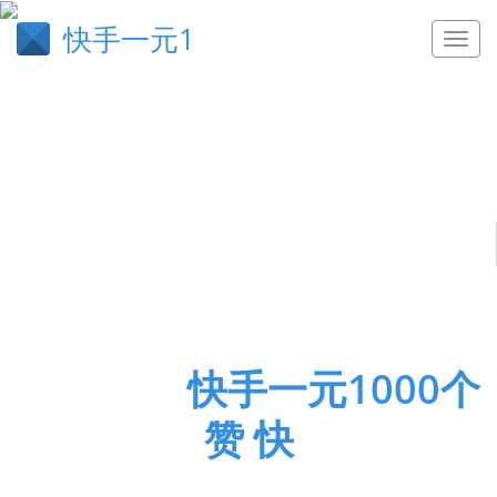
快手一元1
返老还童
快手一元1000个
赞 快
直播间刷人气挂机赚钱,空间点赞,ks0.