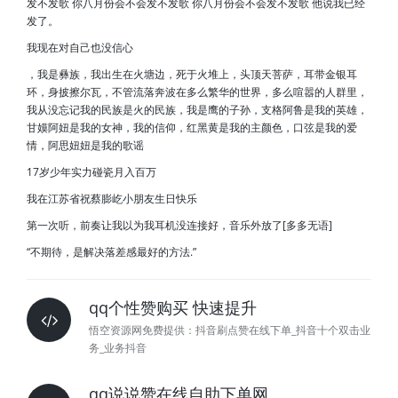
发不发歌 你八月份会不会发不发歌 你八月份会不会发不发歌 他说我已经
发了。
我现在对自己也没信心
，我是彝族，我出生在火塘边，死于火堆上，头顶天菩萨，耳带金银耳
环，身披擦尔瓦，不管流落奔波在多么繁华的世界，多么喧嚣的人群里，
我从没忘记我的民族是火的民族，我是鹰的子孙，支格阿鲁是我的英雄，
甘嫫阿妞是我的女神，我的信仰，红黑黄是我的主颜色，口弦是我的爱
情，阿思妞妞是我的歌谣
17岁少年实力碰瓷月入百万
我在江苏省祝蔡膨屹小朋友生日快乐
第一次听，前奏让我以为我耳机没连接好，音乐外放了[多多无语]
“不期待，是解决落差感最好的方法.”
qq个性赞购买 快速提升
悟空资源网免费提供：抖音刷点赞在线下单_抖音十个双击业
务_业务抖音
qq说说赞在线自助下单网