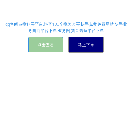
悟空资源网免费提供：抖音刷播放双击在线网址_抖
音秒刷播放量网站平台_抖音播放刷赞
qq空间点赞购买平台,抖音100个赞怎么买,快手点赞免费网站,快手业
务自助平台下单,业务网,抖音粉丝平台下单
点击查看
马上下単