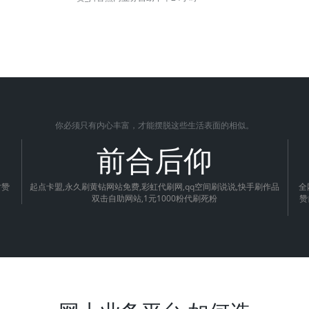
你必须只有内心丰富，才能摆脱这些生活表面的相似。
前合后仰
片赞
起点卡盟,永久刷黄钻网站免费,彩虹代刷网,qq空间刷说说,快手刷作品
全
双击自助网站,1元1000粉代刷死粉
赞