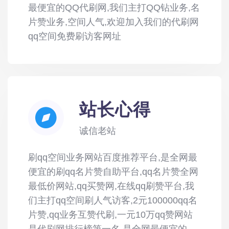
最便宜的QQ代刷网,我们主打QQ钻业务,名
片赞业务,空间人气,欢迎加入我们的代刷网
qq空间免费刷访客网址
站长心得
诚信老站
刷qq空间业务网站百度推荐平台,是全网最
便宜的刷qq名片赞自助平台,qq名片赞全网
最低价网站,qq买赞网,在线qq刷赞平台,我
们主打qq空间刷人气访客,2元100000qq名
片赞,qq业务互赞代刷,一元10万qq赞网站