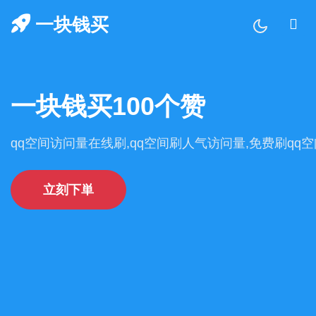
一块钱买
一块钱买100个赞
qq空间访问量在线刷,qq空间刷人气访问量,免费刷qq
立刻下単