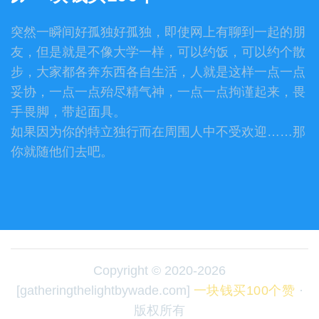
突然一瞬间好孤独好孤独，即使网上有聊到一起的朋
友，但是就是不像大学一样，可以约饭，可以约个散
步，大家都各奔东西各自生活，人就是这样一点一点
妥协，一点一点殆尽精气神，一点一点拘谨起来，畏
手畏脚，带起面具。
如果因为你的特立独行而在周围人中不受欢迎……那
你就随他们去吧。
Copyright © 2020-2026
[gatheringthelightbywade.com]
一块钱买100个赞
·
版权所有