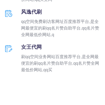
风逸代刷
qq空间免费刷访客网址百度推荐平台,是全
网最便宜的刷qq名片赞自助平台,qq名片赞
全网最低价网站,q
女王代网
刷qq空间业务网站百度推荐平台,是全网最
便宜的刷qq名片赞自助平台,qq名片赞全网
最低价网站,qq买