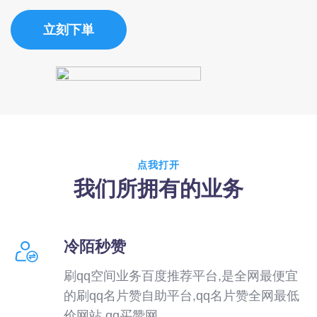
立刻下単
点我打开
我们所拥有的业务
冷陌秒赞
刷qq空间业务百度推荐平台,是全网最便宜
的刷qq名片赞自助平台,qq名片赞全网最低
价网站,qq买赞网