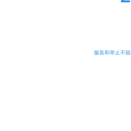
代刷网,刷赞网站,刷
免费领取说说赞为大家提供全网最安全的Q
务
服装和举止不能