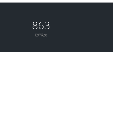
863
已经浏览