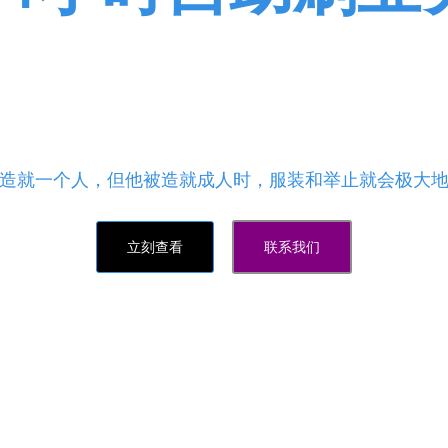
赞,免费领取说说赞,QQ刷赞平
Q刷赞服务，优质的各式各样热门业务在线免费刷赞，是
,以及完美的售后，请认准我们的平台网站www.txiaohe.cn
造就一个人，但他被造就成人时，服装和举止就会极大
立刻查看
联系我们