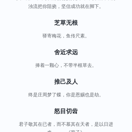
浊流把你阻挠，坚信成功就在脚下。
芝草无根
驿寄梅花，鱼传尺素。
舍近求远
捧着一颗心，不带半根草去。
推己及人
终是庄周梦了蝶，你是恩赐也是劫。
怒目切齿
君子敬其在已者，而不慕其在天者，是以日进