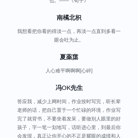
也。——《荀子》
南橘北枳
我想看把你看的得淡一点，再淡一点直到多看一
眼会吐为止。
夏薬蕖
人心难平啊啊啊[心碎]
冯OK先生
答应我，减少上网时间，作业按时写完，听长辈
老师的话，把自己置于一个忙碌的环境，作业写
完了就背书，不要坐着发呆，要做别人眼里的好
孩子，字一笔一划地写，话听进心里，到最后你
会发现，真正让你开心的不正是耀眼的成绩和人