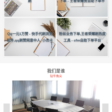
下单 - 王者荣耀赞自助下单平
刷
台
Qq一元1万赞 - 快手代刷浏览
粉丝业务下单,王者荣耀刷热度
软件,qq刷赞网意中人_小杰卡
工具 - cfm自助下单平台
盟网
我们是谁
钻牛角尖