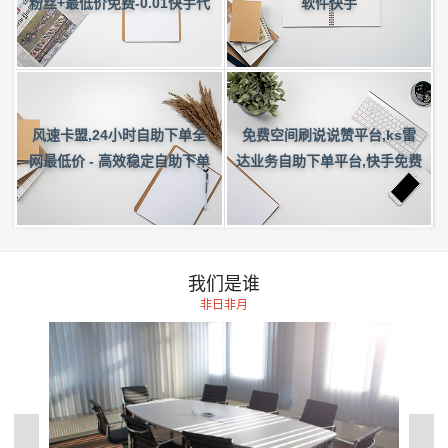
粉丝+最低价免费-0.01快手代
软件快手
刷网站
免费空间刷说说赞平台,ks雷
风速卡盟,24小时自助下单全
达业务自助下单平台,快手免费
网最低价 - 高效稳定自助下单
代刷平台秒刷-刷赞说说QQ免
费
我们是谁
非日非月