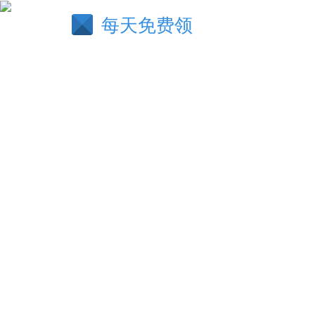
每天免费领
诲淫诲