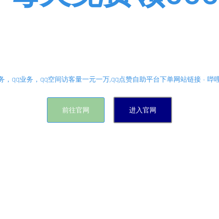
业务，抖音业务，qq业务，拼多
赞自助平台下单,卖赞网站24小时自助下单 - 作品评论点
，qq业务，qq空间访客量一元一万,qq点赞自助平台下单网站链接 - 
前往官网
进入官网