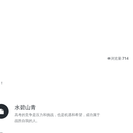
浏览量:
714
己！
水碧山青
高考的竞争是压力和挑战，也是机遇和希望，成功属于
战胜自我的人。