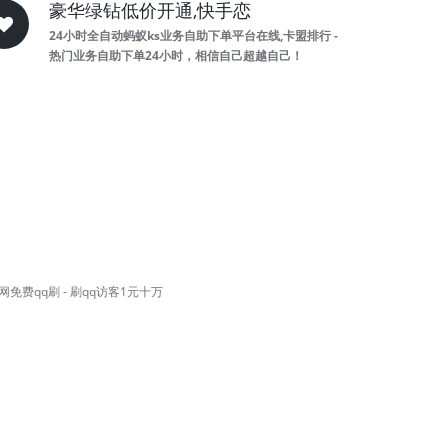
豪华绿钻低价开通,快手恋
24小时全自动蚂蚁ks业务自助下单平台在线,卡盟排行 -
热门业务自助下单24小时，相信自己超越自己！
费qq刷 - 刷qq访客1元十万