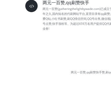
两元一百赞,qq刷赞快手
两元一百赞(gatheringthelightbywade.com)已成立
年之久,国内知名的代刷网站平台,直营目录有qq刷赞
费Q钻,小红书刷赞,刷QQ情侣空间,QQ号出售,微信视
号点赞,快手涨粉等、为超过659万名用户提供QQ代
业务!
两元一百赞,qq刷赞快手赞,刷