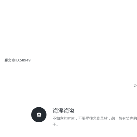
文章ID:
58949
2
诲淫诲盗
不如意的时候，不要尽往悲伤里钻，想一想有笑声的
子。