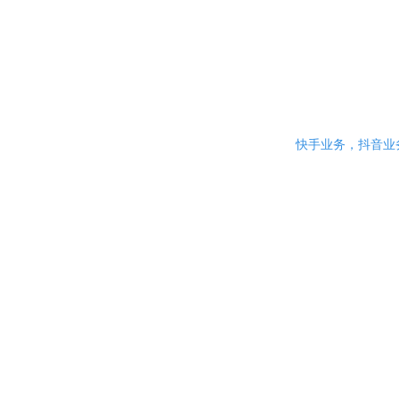
快手
24小时全自动qq空间点
快手业务，抖音业务