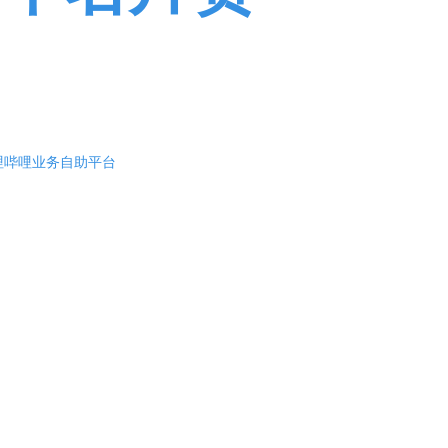
多转盘
赞业务，相信自己超越自己！
哔哩哔哩业务自助平台