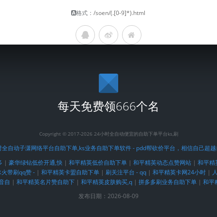
格式：
/soen/(.[0-9]*).html
每天免费领666个名
Copyright © 2017-2026 24小时全自动便宜的自助下单平台ks,刷
时全自动子潇网络平台自助下单,ks业务自助下单软件 - pdd帮砍价平台，相信自己超
多
|
豪华绿钻低价开通,快
|
和平精英低价自助下单
|
和平精英动态点赞网站
|
和平精
火带刷qq赞 -
|
和平精英卡盟自助下单
|
刷关注平台 - qq
|
和平精英卡网24小时
|
人
音自
|
和平精英名片赞自助下
|
和平精英皮肤购买,q
|
拼多多刷业务自助下单
|
和平
发布日期：2026-08-09