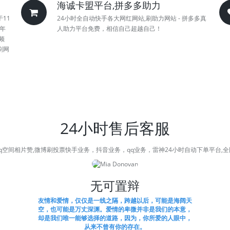
海诚卡盟平台,拼多多助力
于11
24小时全自动快手各大网红网站,刷助力网站 - 拼多多真
,年
人助力平台免费，相信自己超越自己！
频
刷网
24小时售后客服
qq空间相片赞,微博刷投票快手业务，抖音业务，qq业务，雷神24小时自动下单平台,全网免
无可置辩
友情和爱情，仅仅是一线之隔，跨越以后，可能是海阔天
空，也可能是万丈深渊。爱情的卑微并非是我们的本意，
却是我们唯一能够选择的道路，因为，你所爱的人眼中，
从来不曾有你的存在。