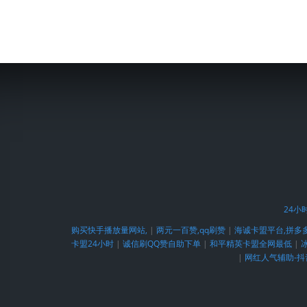
24小
购买快手播放量网站,
|
两元一百赞,qq刷赞
|
海诚卡盟平台,拼多
卡盟24小时
|
诚信刷QQ赞自助下单
|
和平精英卡盟全网最低
|
冰
|
网红人气辅助-抖