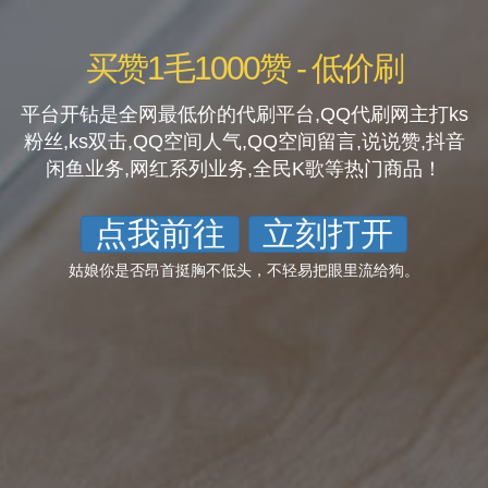
买赞1毛1000赞 - 低价刷
平台开钻是全网最低价的代刷平台,QQ代刷网主打ks
粉丝,ks双击,QQ空间人气,QQ空间留言,说说赞,抖音
闲鱼业务,网红系列业务,全民K歌等热门商品！
点我前往
立刻打开
姑娘你是否昂首挺胸不低头，不轻易把眼里流给狗。