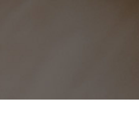
街头巷口-买赞1毛1000