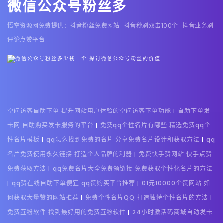
微信公众号粉丝多
悟空资源网免费提供：抖音粉丝免费网站_抖音秒刷双击100个_抖音业务刷
评论点赞平台
空间访客自助下单 提升网站用户体验的空间访客下单功能
自助下单发
|
卡网 自助购买发卡服务的平台
免费qq个性名片有哪些 精选免费qq个
|
性名片模板
qq怎么找到免费的名片 分享免费名片设计和获取方法
qq
|
|
名片免费使用永久链接 打造个人品牌的利器
免费快手赞网站 快手点赞
|
免费获取方法
qq免费名片大全免费领链接 免费获取个性化名片的方法
|
qq赞在线自助下单便宜 qq赞购买平台推荐
01元10000个赞网站 如
|
|
何获取大量赞的网站推荐
免费个性名片QQ 打造独特个性名片的方法
|
|
免费互粉软件 找到最好用的免费互粉软件
24小时激活码商城自动发卡
|