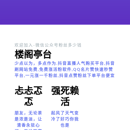
欢迎加入-微信公众号粉丝多少钱
楼阁亭台
少点以为，多点作为.抖音直播人气购买平台,抖音
刷网站免费,免费涨活粉软件,QQ名片赞快速秒赞
平台,一元涨一千粉丝,抖音点赞粉丝下单平台便宜
忐忐忑
强死赖
忑
活
朋友，无论茶
起风了天气变
是浓是淡，让
冷了好巧你我
清香永驻心
也是