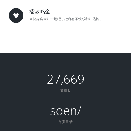
擂鼓鸣金
来健身房大汗一场吧，把所有不快乐都汗蒸掉。
27,669
文章ID
soen/
单页目录