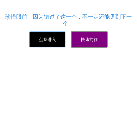
快手刷点赞业务-免费快手作品双击(下单秒刷)网站 -
快手超低价刷粉丝的网站
珍惜眼前，因为错过了这一个，不一定还能见到下一
个。
点我进入
快速前往