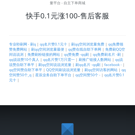
快手0.1元涨100-售后客服
专业秒刷网 - 刷q
|
qq名片赞0.1元十
|
刷qq空间浏览量免费
|
qq免费领
赞免费网站
|
刷qq空间浏览量最便
|
qq赞在线自助下单网
|
免费刷QQ空
间说说浏
|
免费刷粉链接的网站
|
qq赞免费 -qq刷
|
qq免费刷名片 -刷
|
qq说说赞10个真人
|
qq名片赞1万只需一
|
刷推广链接人数网站
|
qq说
说赞自助下单平
|
刷qq空间说说浏览量
|
刷qq名片 -qq刷
|
facebook -
|
qq空间赞自助下单平
|
QQ空间刷说说浏览量
|
刷qq空间访客的网站
|
qq
空间赞50个_q
|
星辰业务自助下单平台
|
qq空间赞50个 -
|
qq名片赞0.1
元十
|