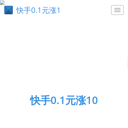
快手0.1元涨1
快手0.1元涨10
快手僵尸粉,抖音24小时点赞下单平台,起点卡盟,买qq
名片赞的平台,微信小号购买,刷钻卡盟