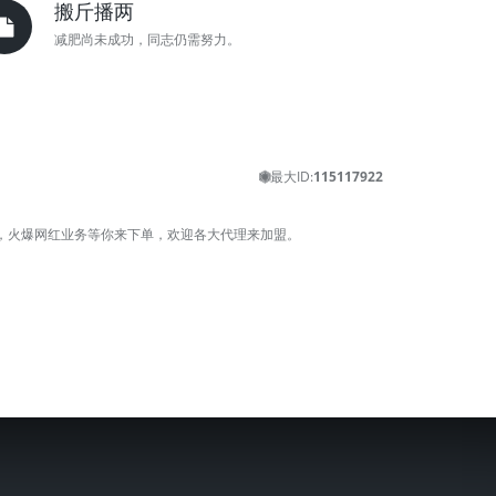
搬斤播两
减肥尚未成功，同志仍需努力。
最大ID:
115117922
密，火爆网红业务等你来下单，欢迎各大代理来加盟。