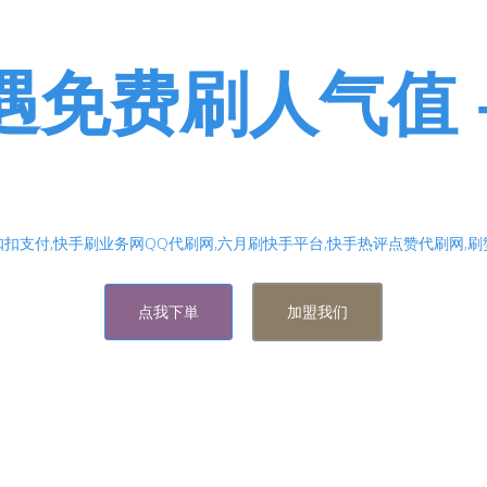
遇免费刷人气值 -
虾刷粉网站,低价代刷网站各类涨粉刷赞业务应有尽有，音
流量,让短视频网红脱颖而出！低价购买抖音直播人气网站
扣扣支付,快手刷业务网QQ代刷网,六月刷快手平台,快手热评点赞代刷网,
点我下単
加盟我们