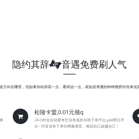
隐约其辞
音遇免费刷人气
道方向在哪里，但如果你站得高一点，看得远一点，就知道周遭的种种拥挤对你来说
松陵卡盟,0.01元领q
务
24小时全自动爱奇艺业务低价自助下单平台,pdd帮点平
台 - 抖音业务下单全网最便宜，相信自己超越自己！