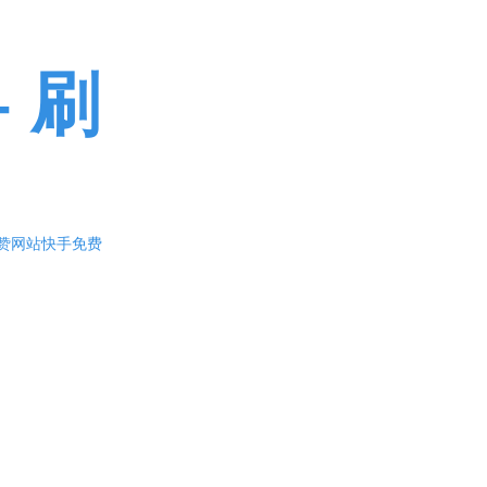
 刷
遇免费刷人气值专注算法研究,十年磨一剑,
随时满足用户轻松上热门。
刷赞网站快手免费