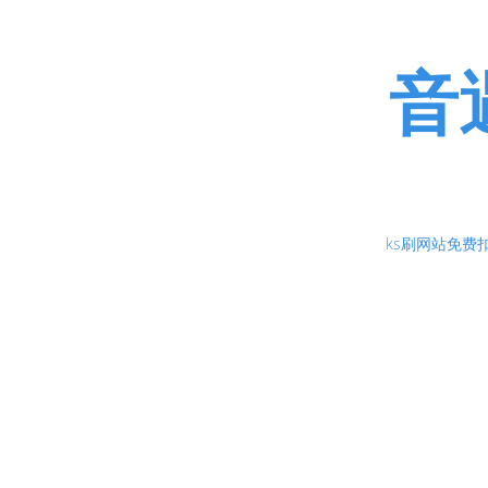
音
音遇免费刷人气值是全网最大最专业的皮皮
我们负责为客户带来更多
ks刷网站免费