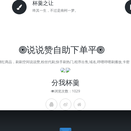
杯羹之让
终其一生，不过是南柯一梦。
说说赞自助下单平
红商品，刷刷空间说说赞,粉丝代刷,快手刷热门,程序出售,域名,哔哩哔哩刷播放,卡
分我杯羹
浏览次数：1029